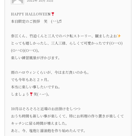
2021年 10月 31日
HAPPY HALLOWEEN
本日限定のご挨拶 笑 (^^)♬
泰江くん、竹迫くんと三人でのバク転ストーリー、観ましたよお
とっても嬉しかったし、三人三様、らしくて可愛かったです(o^^o)
(o^^o)(o^^o)。
楽しい練習風景が浮かびます。
雨のハロウィンくらいが、今はまだ良いのかも。
でも今年もあと２ヶ月。
本当に楽しい事したいですね。
しましょう
笑(＾ｰ^)。
10月はそろそろと近場のお出掛けをしつつ
おうち時間も新しい事が楽しくて、特にお料理の作り置きが楽しくて
キッチンに居る時間が増えました。
あと、今、塩麹と醤油麹を作り始めたんです。