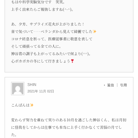
もはや科学実験気分です 笑笑。
上手く出来たらご報告しますね(^-^)。
あ、夕方、サプライズ花火が上がりました！
音で気づいて‥‥ベランダから見えて綺麗でした
コロナ終息を祈って、医療従事者に敬意を表して
そして頑張ってる全ての人に。
神谷君の調子も上がってるみたいで何より(^^)。
心ポカポカの冬にして行きましょう
SHIN
返信
引用
2021年 11月 02日
こんばんは
変わらず努力を重ねて実りのある10月を過ごした神谷くん、私は月初
に怪我をしてからは仕事でも本当に上手く行かなくて苦悩の月でし
た。