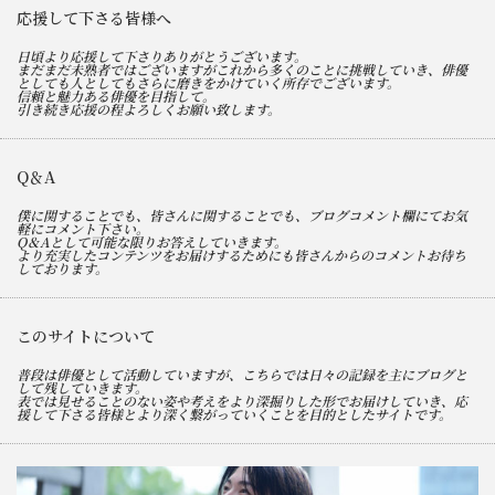
応援して下さる皆様へ
日頃より応援して下さりありがとうございます。
まだまだ未熟者ではございますがこれから多くのことに挑戦していき、俳優
としても人としてもさらに磨きをかけていく所存でございます。
信頼と魅力ある俳優を目指して。
引き続き応援の程よろしくお願い致します。
Q＆A
僕に関することでも、皆さんに関することでも、ブログコメント欄にてお気
軽にコメント下さい。
Q＆Aとして可能な限りお答えしていきます。
より充実したコンテンツをお届けするためにも皆さんからのコメントお待ち
しております。
このサイトについて
普段は俳優として活動していますが、こちらでは日々の記録を主にブログと
して残していきます。
表では見せることのない姿や考えをより深掘りした形でお届けしていき、応
援して下さる皆様とより深く繋がっていくことを目的としたサイトです。