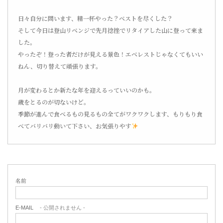
日々自分に問います、精一杯やった？ベストを尽くした？
そして今日は登山リベンジで先月捻挫でリタイアした山に登って来ま
した。
やったぞ！登った者だけが見える景色！エベレストじゃなくてもいい
ねん、切り替えて頑張ります。
月が変わるとか新たな年を迎えるっていいのかも。
歳をとるのが切ないけど。
季節が進んで食べるもの見るもの全てがワクワクします、もりもり食
べてバリバリ動いて下さい、お気張りやす
名前
E-MAIL
- 公開されません -