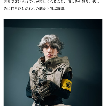
天界で虐げられて心が苦しくなること、憎しみや怒り、悲し
みに打ちひしがれ心の底から叫ぶ瞬間。