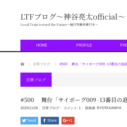
LTFブログ〜神谷亮太official〜
Local Train toward the Future〜鈍行列車未来行き〜
HOME
PROFILE
PH
ホーム
日常ブログ
#500 舞台「サイボーグ009 -13番目の
日常ブログ
#500 舞台「サイボーグ009 -13番目
2025/11/26
日常ブログ
コメント:
1
投稿者:
RYOTA KAMIYA
Tweet
Share
+1