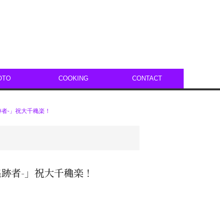
OTO
COOKING
CONTACT
追跡者-」祝大千穐楽！
の追跡者-」祝大千穐楽！