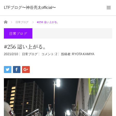
LTFブログ〜神谷亮太official〜
ホーム
日常ブログ
#256 這い上がる。
日常ブログ
#256 這い上がる。
2021/2/10
日常ブログ
コメント:
2
投稿者:
RYOTA KAMIYA