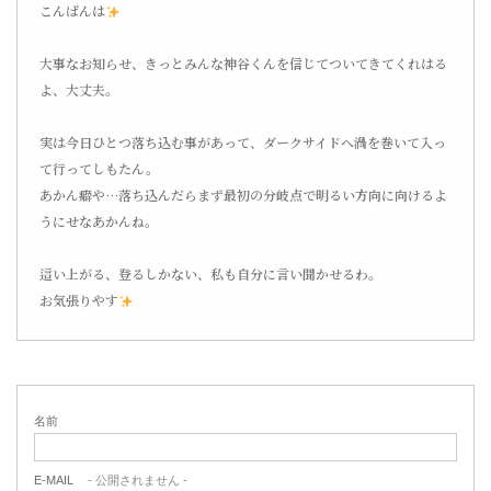
こんばんは
大事なお知らせ、きっとみんな神谷くんを信じてついてきてくれはる
よ、大丈夫。
実は今日ひとつ落ち込む事があって、ダークサイドへ渦を巻いて入っ
て行ってしもたん。
あかん癖や…落ち込んだらまず最初の分岐点で明るい方向に向けるよ
うにせなあかんね。
這い上がる、登るしかない、私も自分に言い聞かせるわ。
お気張りやす
名前
E-MAIL
- 公開されません -