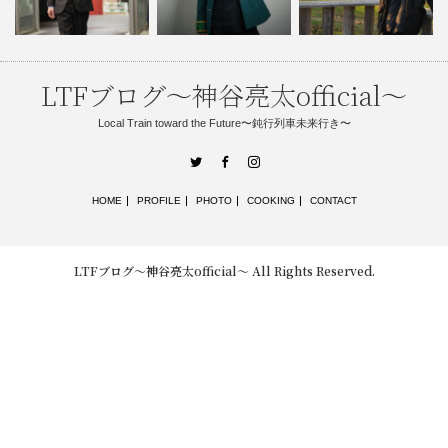
LTFブログ〜神谷亮太official〜
Local Train toward the Future〜鈍行列車未来行き〜
Twitter
Facebook
Instagram
HOME
PROFILE
PHOTO
COOKING
CONTACT
LTFブログ〜神谷亮太official〜
All Rights Reserved.