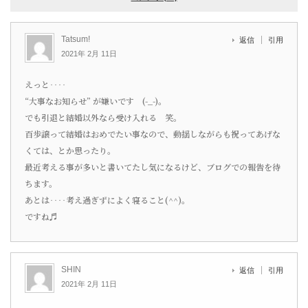
Tatsum!
返信
引用
2021年 2月 11日
えっと‥‥
“大事なお知らせ” が嫌いです (-_-)。
でも引退と結婚以外なら受け入れる 笑。
百歩譲って結婚はおめでたい事なので、動揺しながらも祝ってあげな
くては、とか思ったり。
最近考える事が多いと書いてたし気になるけど、ブログでの報告を待
ちます。
あとは‥‥考え過ぎずによく寝ること(^^)。
ですね♬
SHIN
返信
引用
2021年 2月 11日