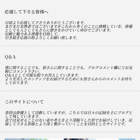
応援して下さる皆様へ
日頃より応援して下さりありがとうございます。
まだまだ未熟者ではございますがこれから多くのことに挑戦していき、俳優
としても人としてもさらに磨きをかけていく所存でございます。
信頼と魅力ある俳優を目指して。
引き続き応援の程よろしくお願い致します。
Q＆A
僕に関することでも、皆さんに関することでも、ブログコメント欄にてお気
軽にコメント下さい。
Q＆Aとして可能な限りお答えしていきます。
より充実したコンテンツをお届けするためにも皆さんからのコメントお待ち
しております。
このサイトについて
普段は俳優として活動していますが、こちらでは日々の記録を主にブログと
して残していきます。
表では見せることのない姿や考えをより深掘りした形でお届けしていき、応
援して下さる皆様とより深く繋がっていくことを目的としたサイトです。