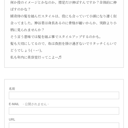
何か役のイメージとかなのか。襟足だけ伸ばすんですか？全体的に伸
ばすのかな？
傾奇侍の髪を結んだスタイルは、役にも合っていて小頭になり凄く似
合ってました。神谷君は身長あるのに骨格が細いからか、実際より小
柄に見られませんか？
そう言う意味では髪を結ぶ事でスタイルアップするのかも。
髪も大切にしてるので、色は負担を掛け過ぎないでリタッチくらいで
どうでしょう(＾ｰ^)。
私も年内に美容室行ってこよー♬
名前
E-MAIL
- 公開されません -
URL