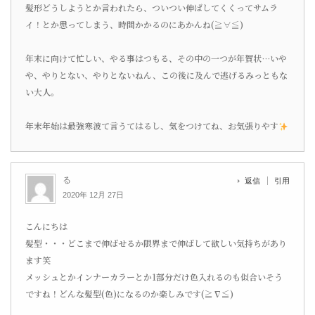
髪形どうしようとか言われたら、ついつい伸ばしてくくってサムラ
イ！とか思ってしまう、時間かかるのにあかんね(≧∀≦)
年末に向けて忙しい、やる事はつもる、その中の一つが年賀状…いや
や、やりとない、やりとないねん、この後に及んで逃げるみっともな
い大人。
年末年始は最強寒波て言うてはるし、気をつけてね、お気張りやす
る
返信
引用
2020年 12月 27日
こんにちは
髪型・・・どこまで伸ばせるか限界まで伸ばして欲しい気持ちがあり
ます笑
メッシュとかインナーカラーとか1部分だけ色入れるのも似合いそう
ですね！どんな髪型(色)になるのか楽しみです(≧∇≦)