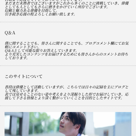
まだまだ未熟者ではございますがこれから多くのことに挑戦していき、俳優
としても人としてもさらに磨きをかけていく所存でございます。
信頼と魅力ある俳優を目指して。
引き続き応援の程よろしくお願い致します。
Q＆A
僕に関することでも、皆さんに関することでも、ブログコメント欄にてお気
軽にコメント下さい。
Q＆Aとして可能な限りお答えしていきます。
より充実したコンテンツをお届けするためにも皆さんからのコメントお待ち
しております。
このサイトについて
普段は俳優として活動していますが、こちらでは日々の記録を主にブログと
して残していきます。
表では見せることのない姿や考えをより深掘りした形でお届けしていき、応
援して下さる皆様とより深く繋がっていくことを目的としたサイトです。