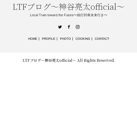
LTFブログ〜神谷亮太official〜
Local Train toward the Future〜鈍行列車未来行き〜
Twitter
Facebook
Instagram
HOME
PROFILE
PHOTO
COOKING
CONTACT
LTFブログ〜神谷亮太official〜
All Rights Reserved.