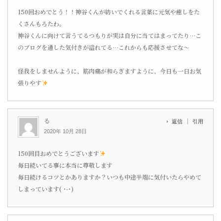
150回おめでとう！！神谷くんが紡いでくれる言葉に元気や癒しをた
くさんもろたわ。
神谷くんに向けて言うてるつもりが実は自分に当てはまってたり…こ
のブログを通した気付きが溢れてる…これからも応援させてな〜
怪我をしませんように、筋肉痛が和らぎますように、今日も一日お気
張りやす
る
返信
引用
2020年 10月 28日
150回目おめでとうございます
毎日続いてる事に本当に尊敬します
毎日続けるコツとかありますか？いつも中途半端に気付いたらやめて
しまっています( ˙-˙)