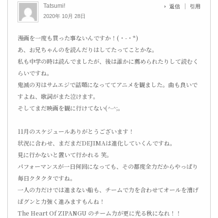
Tatsumi!
返信
引用
2020年 10月 28日
漫画を一度も買った事ないんですか！(・-・*)
あ、お兄ちゃんのを読んだりはしてたってことかな。
私も中学の時は読んでましたが、後は誰かに薦められたりして読むく
らいですね。
鬼滅の刃はサムエジで話題になっててアニメを観ました。曲も良いで
すよね、歌詞がまた泣けます。
そしてまだ映画を観に行けてない(^-^;。
11月のスケジュールありがとうございます！
状況に合わせ、まだまだDEJIMAは進化していくんですね。
見に行かないと置いて行かれる 笑。
パフォーマンスが一日何回になっても、その都度全力だからやっぱり
毎日クタクタですね。
一人の力だけでは進まない船も、チームで力を合わせてオールを漕げ
ばグンと力強く進みますもんね！
The Heart Of ZIPANGU のチーム力が更に光る秋になれ！！