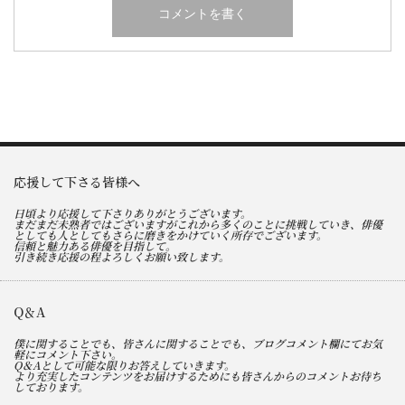
応援して下さる皆様へ
日頃より応援して下さりありがとうございます。
まだまだ未熟者ではございますがこれから多くのことに挑戦していき、俳優
としても人としてもさらに磨きをかけていく所存でございます。
信頼と魅力ある俳優を目指して。
引き続き応援の程よろしくお願い致します。
Q＆A
僕に関することでも、皆さんに関することでも、ブログコメント欄にてお気
軽にコメント下さい。
Q＆Aとして可能な限りお答えしていきます。
より充実したコンテンツをお届けするためにも皆さんからのコメントお待ち
しております。