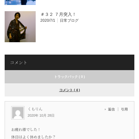
＃３２ ７月突入！
2020/7/1
日常ブログ
コメント
トラックバック ( 0 )
コメント ( 4 )
くもりん
返信
引用
2020年 10月 28日
お疲れ様でした！
休日はよく休めましたか？