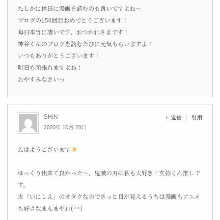
たしかに休日に漫画を読むのも良いですよね〜
ブログの150回目おめでとうございます！
毎日本当に凄いです、おつかれさまです！
神谷くんのブログを読むたびに元気もらいますよ！
いつもありがとうございます！
明日も頑張れますよね！
おやすみなさいっ
SHIN
返信
引用
2020年 10月 28日
おはようございます
ゆっくり出来て良かった〜、鬼滅の刃は私も大好き！玄弥くん推しで
す。
古「いにしえ」のオタクなのできっと目が見えるうちは漫画もアニメ
も好きなまんまやわ(^^)