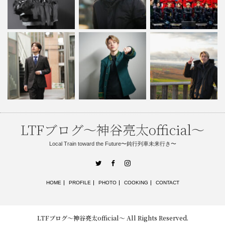
LTFブログ〜神谷亮太official〜
Local Train toward the Future〜鈍行列車未来行き〜
Twitter
Facebook
Instagram
HOME
PROFILE
PHOTO
COOKING
CONTACT
LTFブログ〜神谷亮太official〜
All Rights Reserved.