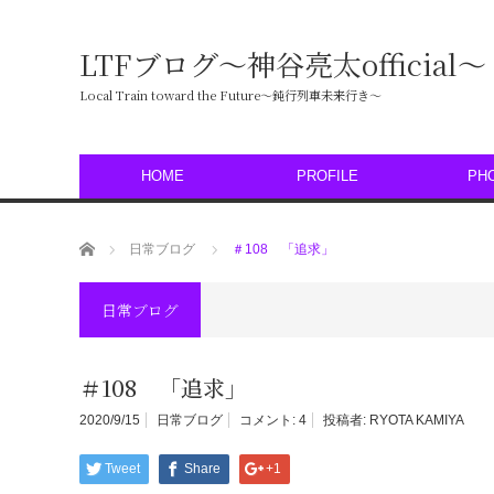
LTFブログ〜神谷亮太official〜
Local Train toward the Future〜鈍行列車未来行き〜
HOME
PROFILE
PH
ホーム
日常ブログ
＃108 「追求」
日常ブログ
＃108 「追求」
2020/9/15
日常ブログ
コメント:
4
投稿者:
RYOTA KAMIYA
Tweet
Share
+1