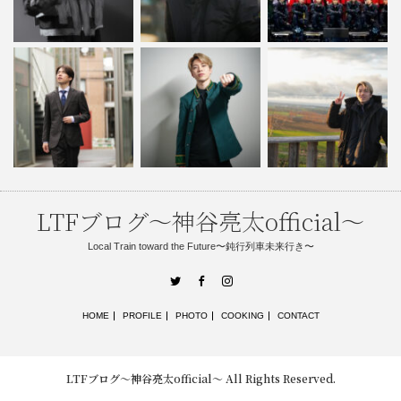
LTFブログ〜神谷亮太official〜
Local Train toward the Future〜鈍行列車未来行き〜
Twitter
Facebook
Instagram
HOME
PROFILE
PHOTO
COOKING
CONTACT
LTFブログ〜神谷亮太official〜
All Rights Reserved.