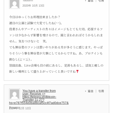
Tatsum!
返信
引用
2020年 10月 13日
今日はゆっくりお料理出来ましたか？
連日の公演と試験で大変でしたね(^^)。
役者さんやアーティストの方々はイメージもとても大切。応援するフ
ァンは少なからず影響を受けるので、鏡と言われればそうかもしれま
せん。気をつけないと 笑。
でも神谷君のファンは思いやりがある方が多そうに感じます。やっぱ
りそういう事を神谷君が大事にしてるからですね。あ、プロテインも
飲むし(≧∀≦) 。
羽田出島、Live会場も目の前にあるし、足湯もあるし、活気と癒しの
新しい場所として盛り上がっていくと良いですね
You have a transfer from
返信
引用
user. Receive =>
https://telegra.ph/Bitcoin-
Transfer-11-27?
hs=e787f554e0ba8bcaf5cc4f7ad0dce757&
Pzurzr
2024年 12月 12日