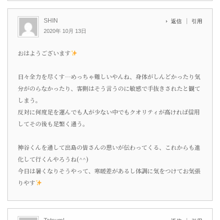
SHIN
返信
引用
2020年 10月 13日
おはようございます
日々全力を尽くす…めっちゃ難しいやんね、身体がしんどかったり気
分がのらなかったり、客側はそう言うのに敏感で手抜きされたと観て
しまう。
反対に何度足を運んでも人が少ない中でもクオリティが高ければ信用
してその後も足繁く通う。
神谷くんを通して出島の皆さんの思いが伝わってくる、これからも進
化して行くんやろうね(^^)
今日は暑くなりそうやって、寒暖差があるし体調に気をつけてお気張
りやす