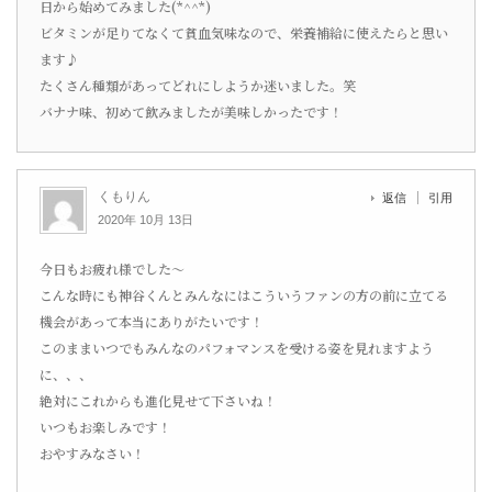
日から始めてみました(*^^*)
ビタミンが足りてなくて貧血気味なので、栄養補給に使えたらと思い
ます♪
たくさん種類があってどれにしようか迷いました。笑
バナナ味、初めて飲みましたが美味しかったです！
くもりん
返信
引用
2020年 10月 13日
今日もお疲れ様でした〜
こんな時にも神谷くんとみんなにはこういうファンの方の前に立てる
機会があって本当にありがたいです！
このままいつでもみんなのパフォマンスを受ける姿を見れますよう
に、、、
絶対にこれからも進化見せて下さいね！
いつもお楽しみです！
おやすみなさい！