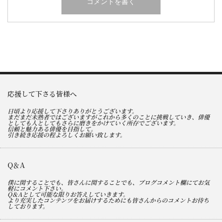
応援して下さる皆様へ
日頃より応援して下さりありがとうございます。
まだまだ未熟者ではございますがこれから多くのことに挑戦していき、俳優
としても人としてもさらに磨きをかけていく所存でございます。
信頼と魅力ある俳優を目指して。
引き続き応援の程よろしくお願い致します。
Q＆A
僕に関することでも、皆さんに関することでも、ブログコメント欄にてお気
軽にコメント下さい。
Q＆Aとして可能な限りお答えしていきます。
より充実したコンテンツをお届けするためにも皆さんからのコメントお待ち
しております。