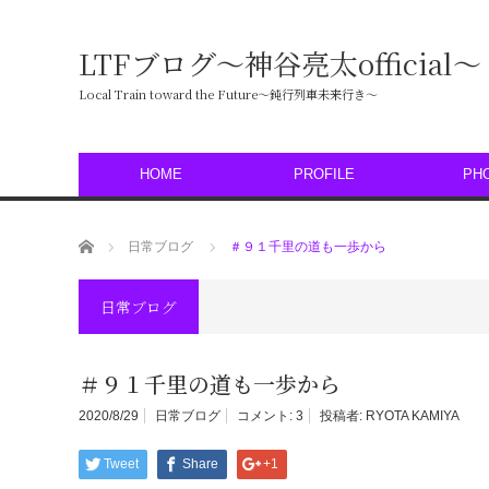
LTFブログ〜神谷亮太official〜
Local Train toward the Future〜鈍行列車未来行き〜
HOME
PROFILE
PH
ホーム
日常ブログ
＃９１千里の道も一歩から
日常ブログ
＃９１千里の道も一歩から
2020/8/29
日常ブログ
コメント:
3
投稿者:
RYOTA KAMIYA
Tweet
Share
+1