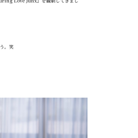
ing Love Junx』を観劇してきまし
う。笑