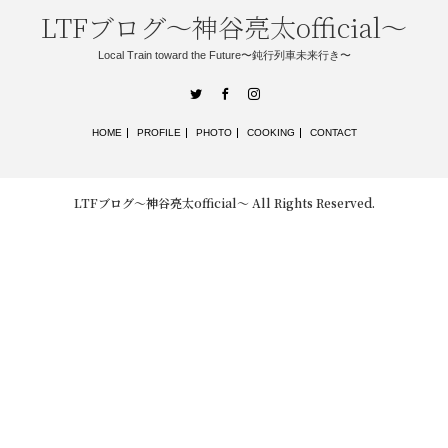
LTFブログ〜神谷亮太official〜
Local Train toward the Future〜鈍行列車未来行き〜
Twitter
Facebook
Instagram
HOME
PROFILE
PHOTO
COOKING
CONTACT
LTFブログ〜神谷亮太official〜
All Rights Reserved.