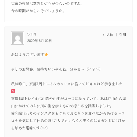
東京の夜景は意外と灯りが少ないのですね。
今の時期だからこそでしょうか。
SHIN
返信
引用
2020年 8月 02日
おはようございます
少しのお昼寝、気持ちいいやんね、分かる〜（≧∇≦）
私は昨日、京都1周トレイルのコースに沿って10キロほど歩きました‍
京都1周トレイルは山際や山中がコースになっていて、私は西山から嵐
山にかけての主に川の側を歩くもので涼しさを満喫しました。
備忘録代わりのインスタをもぐもぐおにぎりを食べながらあげる…コ
ロナを気にして休みの時は1人でもくもくと歩くのはヨガと共に4月か
ら始めた趣味です(^^)