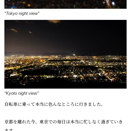
“Tokyo night view”
“Kyoto night view”
自転車に乗って本当に色んなところに行きました。
京都を離れた今、東京での毎日は本当に忙しなく過ぎていき
ます。