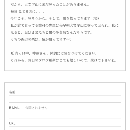
だから、大文字山にまだ登ったことがありません。
毎日 見てるのに、、、
今年こそ、登ろうかな。そして、栗を拾ってきます（笑）
私が診て貰ってる歯科の先生は毎早朝大文字山に登っておられ、秋に
なると、おばさまたちと栗の争奪戦なんだそうです。
うちの近辺の栗は、猿が狙ってます^^;
夏 真っ只中、神谷さん、体調には気をつけてください。
それから、毎日のブログ更新はとても嬉しいので、続けて下さいね。
名前
E-MAIL
- 公開されません -
URL