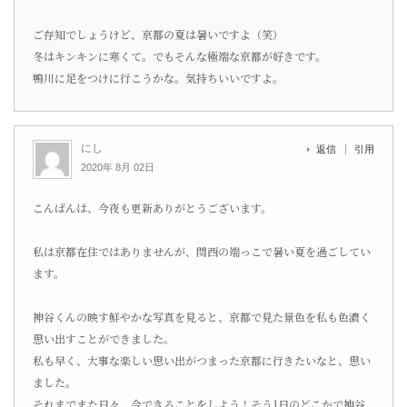
ご存知でしょうけど、京都の夏は暑いですよ（笑）
冬はキンキンに寒くて。でもそんな極端な京都が好きです。
鴨川に足をつけに行こうかな。気持ちいいですよ。
にし
返信
引用
2020年 8月 02日
こんばんは、今夜も更新ありがとうございます。
私は京都在住ではありませんが、関西の端っこで暑い夏を過ごしてい
ます。
神谷くんの映す鮮やかな写真を見ると、京都で見た景色を私も色濃く
思い出すことができました。
私も早く、大事な楽しい思い出がつまった京都に行きたいなと、思い
ました。
それまでまた日々、今できることをしよう！そう1日のどこかで神谷