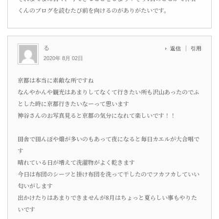
くんのブログを読むたび前を向けるのがありがたいです。
る
返信
引用
2020年 8月 02日
京都は本当に素敵な所ですね
なんやかんや観光はあまりしてなくて行きたい所も沢山あったのでふ
とした時に京都行きたいなーって思います
神谷さんのお写真見ると京都の気分になれて楽しいです！！
田舎で田んぼや畑が多いのもあって夜になると毎日カエルが大合唱で
す
晴れている日が増えて洗濯物がよく乾きます
今日は布団のシーツと掛け布団を洗って干したのでフカフカしていい
匂いがします
出かけたりはあまりできませんが8月はちょっと夏らしい事もやりた
いです