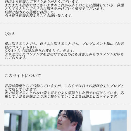
日頃より応援して下さりありがとうございます。
まだまだ未熟者ではございますがこれから多くのことに挑戦していき、俳優
としても人としてもさらに磨きをかけていく所存でございます。
信頼と魅力ある俳優を目指して。
引き続き応援の程よろしくお願い致します。
Q＆A
僕に関することでも、皆さんに関することでも、ブログコメント欄にてお気
軽にコメント下さい。
Q＆Aとして可能な限りお答えしていきます。
より充実したコンテンツをお届けするためにも皆さんからのコメントお待ち
しております。
このサイトについて
普段は俳優として活動していますが、こちらでは日々の記録を主にブログと
して残していきます。
表では見せることのない姿や考えをより深掘りした形でお届けしていき、応
援して下さる皆様とより深く繋がっていくことを目的としたサイトです。