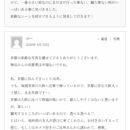
けど。一番小さい県なのにまだまだ行った事ない、観た事ない所がい
っぱいある事に気づきました。
素敵なシーンを紹介できるように発見して行きます！
ポー
返信
引用
2020年 8月 02日
京都の素敵な写真を載せて下さりありがとうございます。
神谷さんの京都愛は半端ないですね。
私、京都に住んでざっくり30年。
でも、毎週実家の大阪へ仕事で帰っているので、京都に住む大阪人っ
て感じ、まあ外様です^^;
京都は大阪に比べて物価が高いので、暮らしやすくはないと思います
が、楽しい！
観光するところがいっぱいあるので、遊べる遊べる♡
とはいえ、他府県の友人が遊びに来てくれたら、お付き合いするって
感じ、もしくはカメラ好きのご近所さんから誘われて、便乗。