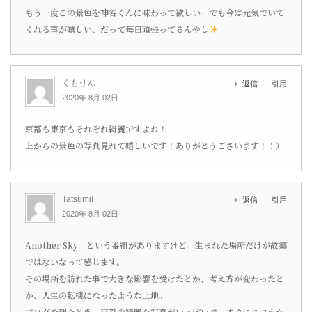
もう一度この景色を神谷くんに味わって欲しい…でも今は元気でいて
くれる事が嬉しい、だって毎日頑張ってるんやし
くもりん
返信
引用
2020年 8月 02日
京都も東京もそれぞれ綺麗ですよね！
上からの景色の写真見れて嬉しいです！ありがとうございます！：）
Tatsumi!
返信
引用
2020年 8月 02日
Another Sky という番組がありますけど。生まれた場所だけが故郷
ではないなって感じます。
その場所を訪れた事で大きな影響を受けたとか、考え方が変わったと
か、人生の転機になったような土地。
ブログを観たとき、京都の綺麗な写真がいっぱいで、すぐにスマホか