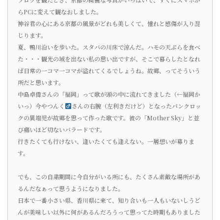
らPCに変えて観なおしました。
神谷君の心にある京都の風景がどれも美しくて、憧れと感傷が入り混
じります。
夏、鴨川沿いを歩いた。スタバの川床で涼んだ。ハモの天ぷらを食べ
た・・・観光の域を出ない私の思い出ですが、そこで暮らしたとなれ
ば日常の一コマ一コマが溢れてくるでしょうね。故郷、ってそういう
所だと思います。
中島卓偉さんの「福岡」って歌が頭の中に流れてきました（←福岡か
いっ）今やつんく
さんの右腕（左利きだけど）となったパンクロッ
クの異端児が故郷を思って作った歌です。彼の「mother Sky」と並
び痛いほど切ないバラードです。
行きたくても行けない、逢いたくても逢えない。一層想いが募りま
す。
でも、この自粛期間に今自分がいる所にも、たくさん素敵な場所があ
るんだなぁって思うようになりました。
日本で一番小さい県、香川県に来て、知り合いも一人もいないしうど
んが美味しい以外に何があるんだろうって思ってた時期もありました