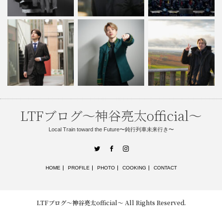
LTFブログ〜神谷亮太official〜
Local Train toward the Future〜鈍行列車未来行き〜
Twitter
Facebook
Instagram
HOME
PROFILE
PHOTO
COOKING
CONTACT
LTFブログ〜神谷亮太official〜
All Rights Reserved.