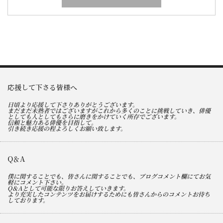
応援して下さる皆様へ
日頃より応援して下さりありがとうございます。
まだまだ未熟者ではございますがこれから多くのことに挑戦していき、俳優
としても人としてもさらに磨きをかけていく所存でございます。
信頼と魅力ある俳優を目指して。
引き続き応援の程よろしくお願い致します。
Q＆A
僕に関することでも、皆さんに関することでも、ブログコメント欄にてお気
軽にコメント下さい。
Q＆Aとして可能な限りお答えしていきます。
より充実したコンテンツをお届けするためにも皆さんからのコメントお待ち
しております。