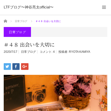
LTFブログ〜神谷亮太official〜
ホーム
日常ブログ
＃４８ 出会いを大切に
日常ブログ
＃４８ 出会いを大切に
2020/7/17
日常ブログ
コメント:
4
投稿者:
RYOTA KAMIYA