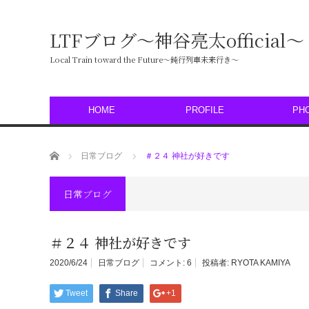
LTFブログ〜神谷亮太official〜
Local Train toward the Future〜鈍行列車未来行き〜
HOME
PROFILE
PH
ホーム
日常ブログ
＃２４ 神社が好きです
日常ブログ
＃２４ 神社が好きです
2020/6/24
日常ブログ
コメント:
6
投稿者:
RYOTA KAMIYA
Tweet
Share
+1