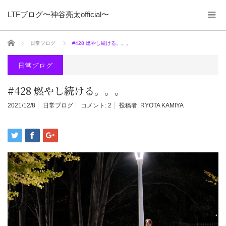
LTFブログ〜神谷亮太official〜
ホーム
日常ブログ
#428 燃やし続ける。。。
日常ブログ
#428 燃やし続ける。。。
2021/12/8
日常ブログ
コメント:
2
投稿者:
RYOTA KAMIYA