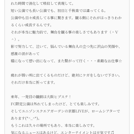
れた時間で消化して吸収して表現して。
短い公演でも長い公演でも、初日と千秋楽では違ってくる。
公演中も日々成長してる事に驚きます。観る側にそれがはっきりわか
るくらい成長するんです。
それが本当に魅力的で、舞台を観る事の楽しさでもあります（＾ｖ
＾）。
影で努力して、泣いて、悩んでいる舞台人の立つ先に沢山の笑顔や、
感激の涙があって
糧になって想い出になって、また繋がって行く・・・素敵なお仕事☆
疲れが弱い所に出てくるものだけど、絶対にケガをしないで下さい。
それだけ本当に祈ってます。
来年、一発目の観劇は大阪ヒプステ！
FC限定公演は外れてしまったけど、とても楽しみです。
そしてユニゾンスクエアガーデンの京都LIVEが、ロームシアターで
あります(*^_^*)。
もうこれは久々の場所でもあり、本当に楽しみです。
気になるニュースはあるけど、エンターテイメントは元気です♫