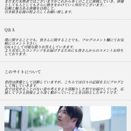
まだまだ未熟者ではございますがこれから多くのことに挑戦していき、俳優
としても人としてもさらに磨きをかけていく所存でございます。
信頼と魅力ある俳優を目指して。
引き続き応援の程よろしくお願い致します。
Q＆A
僕に関することでも、皆さんに関することでも、ブログコメント欄にてお気
軽にコメント下さい。
Q＆Aとして可能な限りお答えしていきます。
より充実したコンテンツをお届けするためにも皆さんからのコメントお待ち
しております。
このサイトについて
普段は俳優として活動していますが、こちらでは日々の記録を主にブログと
して残していきます。
表では見せることのない姿や考えをより深掘りした形でお届けしていき、応
援して下さる皆様とより深く繋がっていくことを目的としたサイトです。