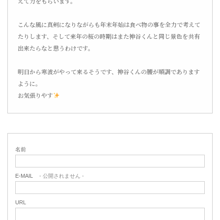
えて力をもらいます。
こんな風に真剣になりながらも年末年始は食べ物の事を全力で考えて
たりします、そして来年の桜の時期はまた神谷くんと同じ景色を共有
出来たらなと思うわけです。
明日から寒波がやって来るそうです、神谷くんの腰が順調であります
ように。
お気張りやす
名前
E-MAIL
- 公開されません -
URL