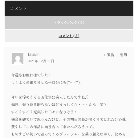
コメント
トラックバック ( 0 )
コメント ( 2 )
Tatsum!
返信
引用
2021年 12月 11日
今週もお疲れ様でした！
よくよく頑張りました→自分にも(*^_^*)。
今年を締めくくるお仕事に突入したんですね♫
毎日、振り返る暇もないほどまっしぐら・・・かな 笑？
すごくすごく充実した日々になりそう！
舞台を観ていて思うんだけど、その初日の幕が開くまでどれだけ心魂
費やしてこの作品に向き合って来たんだろうって。
ものすごい勢いで迫ってくるプレッシャーを乗り越えながら、決めら