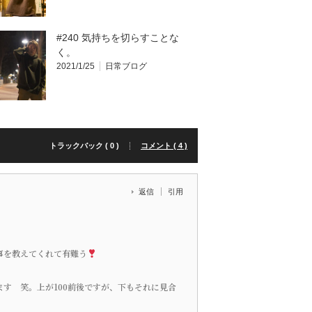
#240 気持ちを切らすことな
く。
2021/1/25
日常ブログ
トラックバック ( 0 )
コメント ( 4 )
返信
引用
事を教えてくれて有難う
す 笑。上が100前後ですが、下もそれに見合