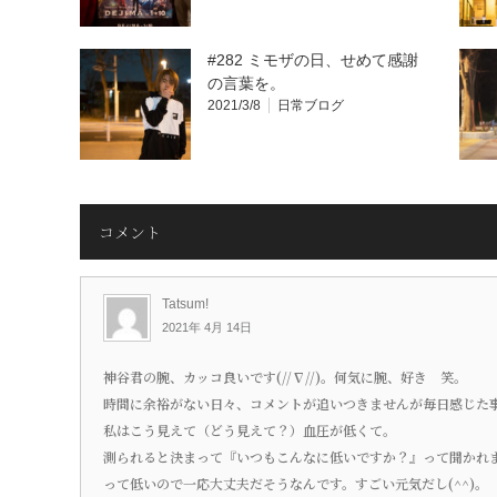
#282 ミモザの日、せめて感謝
の言葉を。
2021/3/8
日常ブログ
コメント
Tatsum!
2021年 4月 14日
神谷君の腕、カッコ良いです(//∇//)。何気に腕、好き 笑。
時間に余裕がない日々、コメントが追いつきませんが毎日感じた
私はこう見えて（どう見えて？）血圧が低くて。
測られると決まって『いつもこんなに低いですか？』って聞かれま
って低いので一応大丈夫だそうなんです。すごい元気だし(^^)。