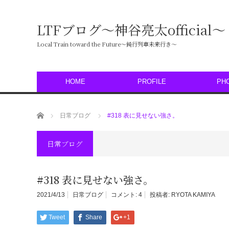
LTFブログ〜神谷亮太official〜
Local Train toward the Future〜鈍行列車未来行き〜
HOME
PROFILE
PH
ホーム
日常ブログ
#318 表に見せない強さ。
日常ブログ
#318 表に見せない強さ。
2021/4/13
日常ブログ
コメント:
4
投稿者:
RYOTA KAMIYA
Tweet
Share
+1