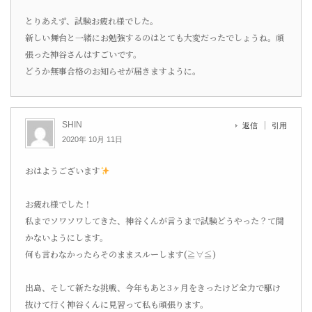
とりあえず、試験お疲れ様でした。
新しい舞台と一緒にお勉強するのはとても大変だったでしょうね。頑
張った神谷さんはすごいです。
どうか無事合格のお知らせが届きますように。
SHIN
返信
引用
2020年 10月 11日
おはようございます
お疲れ様でした！
私までソワソワしてきた、神谷くんが言うまで試験どうやった？て聞
かないようにします。
何も言わなかったらそのままスルーします(≧∀≦)
出島、そして新たな挑戦、今年もあと3ヶ月をきったけど全力で駆け
抜けて行く神谷くんに見習って私も頑張ります。