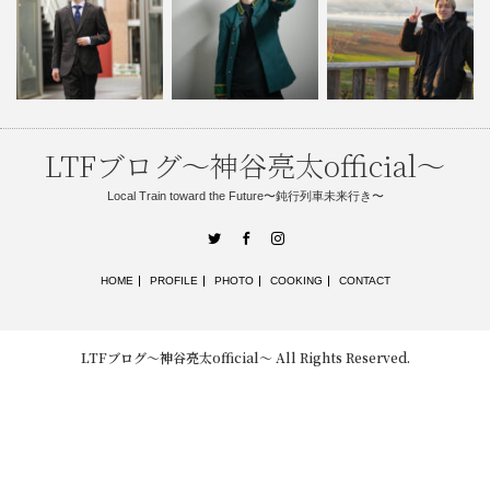
LTFブログ〜神谷亮太official〜
Local Train toward the Future〜鈍行列車未来行き〜
Twitter
Facebook
Instagram
HOME
PROFILE
PHOTO
COOKING
CONTACT
LTFブログ〜神谷亮太official〜
All Rights Reserved.