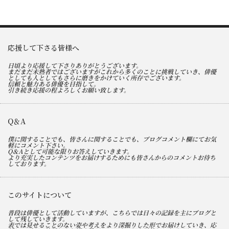
応援して下さる皆様へ
日頃より応援して下さりありがとうございます。
まだまだ未熟者ではございますがこれから多くのことに挑戦していき、俳優
としても人としてもさらに磨きをかけていく所存でございます。
信頼と魅力ある俳優を目指して。
引き続き応援の程よろしくお願い致します。
Q＆A
僕に関することでも、皆さんに関することでも、ブログコメント欄にてお気
軽にコメント下さい。
Q＆Aとして可能な限りお答えしていきます。
より充実したコンテンツをお届けするためにも皆さんからのコメントお待ち
しております。
このサイトについて
普段は俳優として活動していますが、こちらでは日々の記録を主にブログと
して残していきます。
表では見せることのない姿や考えをより深掘りした形でお届けしていき、応