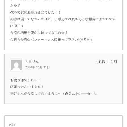
たか？
改めて試験お疲れさまでした！！
神様は優しくなかったけど、、手応えは良さそうな報告でよかたです
(*´艸｀)
合格の結果を密かに待ってますね☆彡
今日も最高のパフォーマンス頑張って下さい\(//∇//)\
くもりん
返信
引用
2020年 10月 11日
お疲れ様でしたー！
頑張ったんですよね！
神谷くんが合格してますように〜（✿ ͡◕ ᴗ◕)つ━━✫・*。
名前