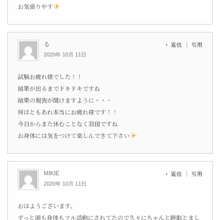
お気張りやす
る
返信
引用
2020年 10月 11日
試験お疲れ様でした！！
結果が出るまでドキドキですね
結果の報告が聞けますように・・・
何はともあれ本当にお疲れ様です！！
今日からまた休むことなく羽田ですね
お身体には気をつけて楽しんできて下さい
MIKIE
返信
引用
2020年 10月 11日
おはようございます。
ずっと頭も身体もフル活動にされてたので久々にちゃんと睡眠とまし