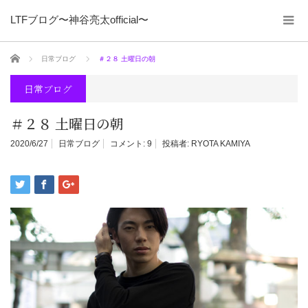
LTFブログ〜神谷亮太official〜
ホーム
日常ブログ
＃２８ 土曜日の朝
日常ブログ
＃２８ 土曜日の朝
2020/6/27
日常ブログ
コメント:
9
投稿者:
RYOTA KAMIYA