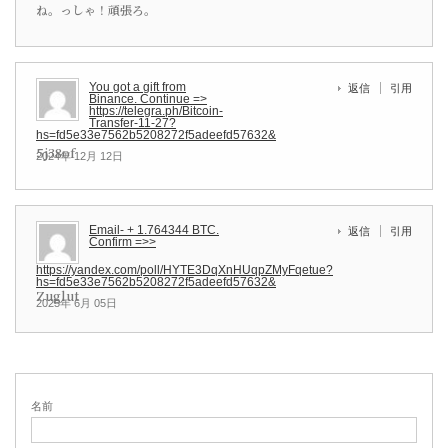
ね。っしゃ！頑張ろ。
You got a gift from
返信
引用
Binance. Continue =>
https://telegra.ph/Bitcoin-
Transfer-11-27?
hs=fd5e33e7562b5208272f5adeefd57632&
5j38of
2024年 12月 12日
Email- + 1.764344 BTC.
返信
引用
Confirm =>>
https://yandex.com/poll/HYTE3DqXnHUqpZMyFqetue?
hs=fd5e33e7562b5208272f5adeefd57632&
Zuglut
2025年 6月 05日
名前