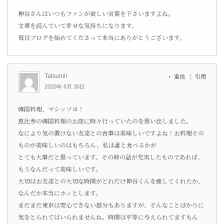
神谷さんはいつもファンが欲しい言葉を下さいますよね。
文章を読んでいて幸せな気持ちになります。
毎日ブログを始めてくださって本当にありがとうございます。
Tatsumi!
返信
引用
2020年 6月 30日
韓国料理、マシッソヨ！
恵比寿の韓国料理のお店に時々行っていたのを思い出しました。
なにより気の置けない友達との食事は美味しいですよね！お料理その
ものが美味しいのはもちろん、私は誰と食べるかが
とても大事だと思っています。その時の話が充実したものであれば、
もうなんだって美味しいです。
大切はお友達との大切な時間がどれだけ神谷くんを癒してくれたか、
なんだか本当にホッとします。
まだまだ東京は安心できない部分もありますが、そんなことばかりに
気をとられてはいられませんね。時間は平等に与えられてますもん