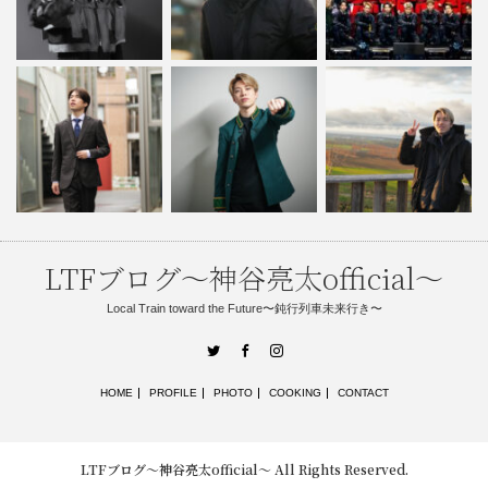
LTFブログ〜神谷亮太official〜
Local Train toward the Future〜鈍行列車未来行き〜
Twitter
Facebook
Instagram
HOME
PROFILE
PHOTO
COOKING
CONTACT
LTFブログ〜神谷亮太official〜
All Rights Reserved.