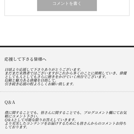
応援して下さる皆様へ
日頃より応援して下さりありがとうございます。
まだまだ未熟者ではございますがこれから多くのことに挑戦していき、俳優
としても人としてもさらに磨きをかけていく所存でございます。
信頼と魅力ある俳優を目指して。
引き続き応援の程よろしくお願い致します。
Q＆A
僕に関することでも、皆さんに関することでも、ブログコメント欄にてお気
軽にコメント下さい。
Q＆Aとして可能な限りお答えしていきます。
より充実したコンテンツをお届けするためにも皆さんからのコメントお待ち
しております。