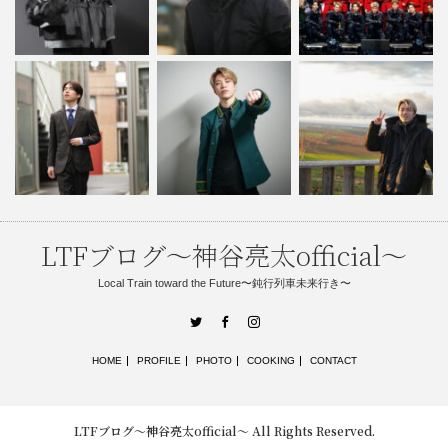
LTFブログ〜神谷亮太official〜
Local Train toward the Future〜鈍行列車未来行き〜
Twitter
Facebook
Instagram
HOME
PROFILE
PHOTO
COOKING
CONTACT
LTFブログ〜神谷亮太official〜
All Rights Reserved.