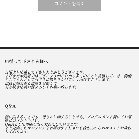
応援して下さる皆様へ
日頃より応援して下さりありがとうございます。
まだまだ未熟者ではございますがこれから多くのことに挑戦していき、俳優
としても人としてもさらに磨きをかけていく所存でございます。
信頼と魅力ある俳優を目指して。
引き続き応援の程よろしくお願い致します。
Q＆A
僕に関することでも、皆さんに関することでも、ブログコメント欄にてお気
軽にコメント下さい。
Q＆Aとして可能な限りお答えしていきます。
より充実したコンテンツをお届けするためにも皆さんからのコメントお待ち
しております。