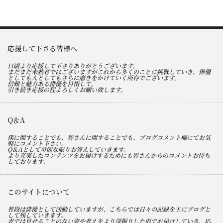
応援して下さる皆様へ
日頃より応援して下さりありがとうございます。
まだまだ未熟者ではございますがこれから多くのことに挑戦していき、俳優
としても人としてもさらに磨きをかけていく所存でございます。
信頼と魅力ある俳優を目指して。
引き続き応援の程よろしくお願い致します。
Q＆A
僕に関することでも、皆さんに関することでも、ブログコメント欄にてお気
軽にコメント下さい。
Q＆Aとして可能な限りお答えしていきます。
より充実したコンテンツをお届けするためにも皆さんからのコメントお待ち
しております。
このサイトについて
普段は俳優として活動していますが、こちらでは日々の記録を主にブログと
して残していきます。
表では見せることのない姿や考えをより深掘りした形でお届けしていき、応