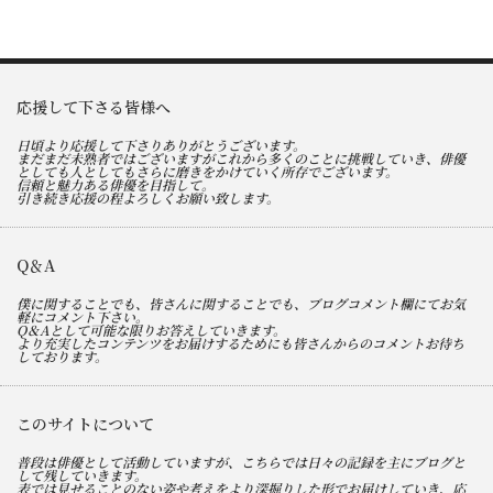
応援して下さる皆様へ
日頃より応援して下さりありがとうございます。
まだまだ未熟者ではございますがこれから多くのことに挑戦していき、俳優
としても人としてもさらに磨きをかけていく所存でございます。
信頼と魅力ある俳優を目指して。
引き続き応援の程よろしくお願い致します。
Q＆A
僕に関することでも、皆さんに関することでも、ブログコメント欄にてお気
軽にコメント下さい。
Q＆Aとして可能な限りお答えしていきます。
より充実したコンテンツをお届けするためにも皆さんからのコメントお待ち
しております。
このサイトについて
普段は俳優として活動していますが、こちらでは日々の記録を主にブログと
して残していきます。
表では見せることのない姿や考えをより深掘りした形でお届けしていき、応