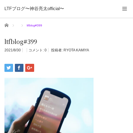
LTFブログ〜神谷亮太official〜
ホーム
ltfblog#399
ltfblog#399
2021/8/30
コメント:
0
投稿者:
RYOTA KAMIYA