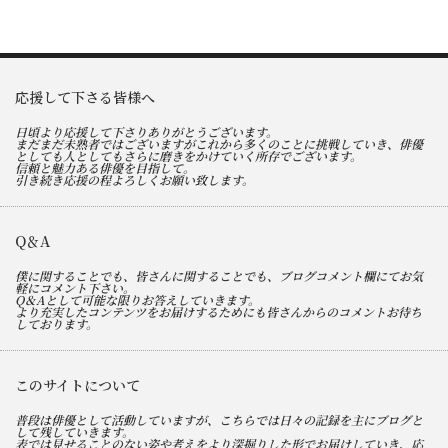
応援して下さる皆様へ
日頃より応援して下さりありがとうございます。
まだまだ未熟者ではございますがこれから多くのことに挑戦していき、俳優
としても人としてもさらに磨きをかけていく所存でございます。
信頼と魅力ある俳優を目指して。
引き続き応援の程よろしくお願い致します。
Q＆A
僕に関することでも、皆さんに関することでも、ブログコメント欄にてお気
軽にコメント下さい。
Q＆Aとして可能な限りお答えしていきます。
より充実したコンテンツをお届けするためにも皆さんからのコメントお待ち
しております。
このサイトについて
普段は俳優として活動していますが、こちらでは日々の記録を主にブログと
して残していきます。
表では見せることのない姿や考えをより深掘りした形でお届けしていき、応