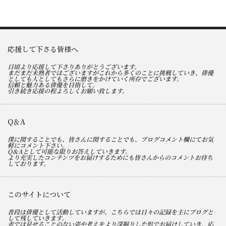
応援して下さる皆様へ
日頃より応援して下さりありがとうございます。
まだまだ未熟者ではございますがこれから多くのことに挑戦していき、俳優
としても人としてもさらに磨きをかけていく所存でございます。
信頼と魅力ある俳優を目指して。
引き続き応援の程よろしくお願い致します。
Q＆A
僕に関することでも、皆さんに関することでも、ブログコメント欄にてお気
軽にコメント下さい。
Q＆Aとして可能な限りお答えしていきます。
より充実したコンテンツをお届けするためにも皆さんからのコメントお待ち
しております。
このサイトについて
普段は俳優として活動していますが、こちらでは日々の記録を主にブログと
して残していきます。
表では見せることのない姿や考えをより深掘りした形でお届けしていき、応