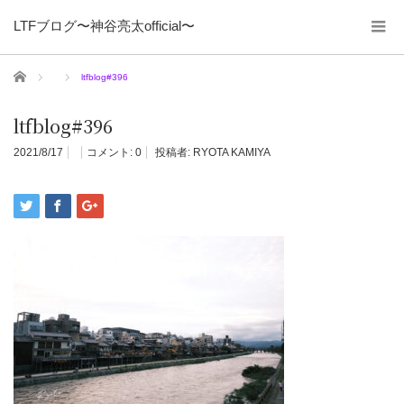
LTFブログ〜神谷亮太official〜
ホーム
ltfblog#396
ltfblog#396
2021/8/17
コメント:
0
投稿者:
RYOTA KAMIYA