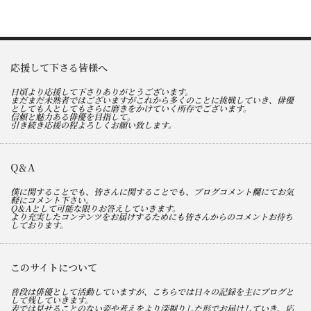
応援して下さる皆様へ
日頃より応援して下さりありがとうございます。
まだまだ未熟者ではございますがこれから多くのことに挑戦していき、俳優
としても人としてもさらに磨きをかけていく所存でございます。
信頼と魅力ある俳優を目指して。
引き続き応援の程よろしくお願い致します。
Q＆A
僕に関することでも、皆さんに関することでも、ブログコメント欄にてお気
軽にコメント下さい。
Q＆Aとして可能な限りお答えしていきます。
より充実したコンテンツをお届けするためにも皆さんからのコメントお待ち
しております。
このサイトについて
普段は俳優として活動していますが、こちらでは日々の記録を主にブログと
して残していきます。
表では見せることのない姿や考えをより深掘りした形でお届けしていき、応