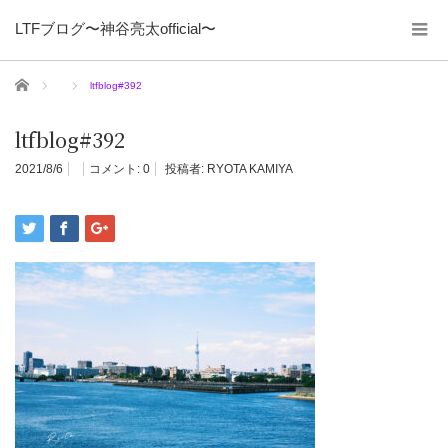
LTFブログ〜神谷亮太official〜
ホーム
ltfblog#392
ltfblog#392
2021/8/6
コメント:
0
投稿者:
RYOTA KAMIYA