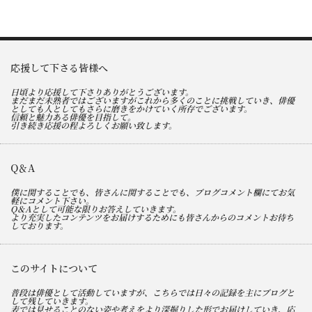
応援して下さる皆様へ
日頃より応援して下さりありがとうございます。
まだまだ未熟者ではございますがこれから多くのことに挑戦していき、俳優
としても人としてもさらに磨きをかけていく所存でございます。
信頼と魅力ある俳優を目指して。
引き続き応援の程よろしくお願い致します。
Q＆A
僕に関することでも、皆さんに関することでも、ブログコメント欄にてお気
軽にコメント下さい。
Q＆Aとして可能な限りお答えしていきます。
より充実したコンテンツをお届けするためにも皆さんからのコメントお待ち
しております。
このサイトについて
普段は俳優として活動していますが、こちらでは日々の記録を主にブログと
して残していきます。
表では見せることのない姿や考えをより深掘りした形でお届けしていき、応