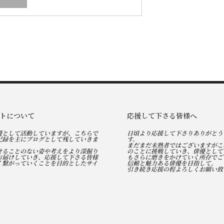
トについて
応援して下さる皆様へ
優として活動していますが、こちらで
日頃より応援して下さりありがとう
記録を主にブログとして残していきま
す。
まだまだ未熟者ではございますがこ
せることのない姿や考えをより深掘り
のことに挑戦していき、俳優として
お届けしていき、応援して下さる皆様
もさらに磨きをかけていく所存でご
く繋がっていくことを目的としたサイ
信頼と魅力ある俳優を目指して。
引き続き応援の程よろしくお願い致