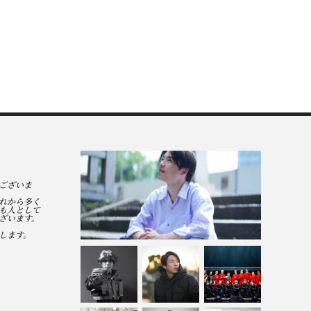
ございま
れから多く
も人として
ざいます。
します。