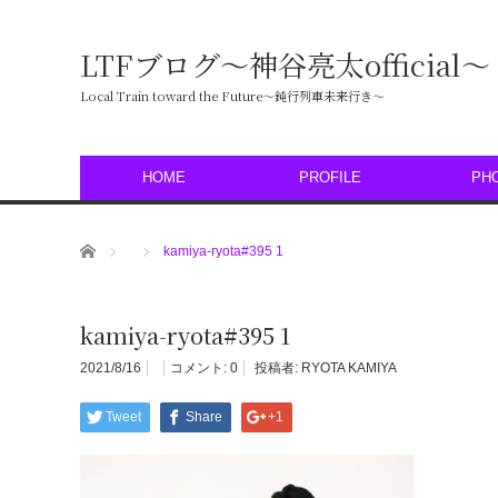
LTFブログ〜神谷亮太official〜
Local Train toward the Future〜鈍行列車未来行き〜
HOME
PROFILE
PH
ホーム
kamiya-ryota#395 1
kamiya-ryota#395 1
2021/8/16
コメント:
0
投稿者:
RYOTA KAMIYA
Tweet
Share
+1