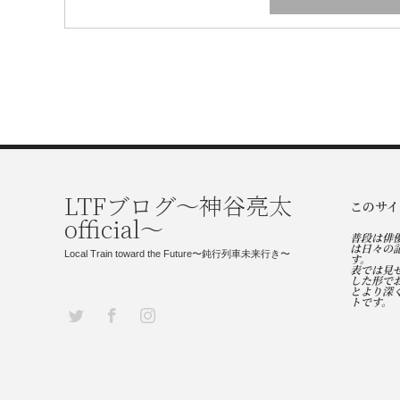
LTFブログ〜神谷亮太
このサイ
official〜
普段は俳
は日々の
Local Train toward the Future〜鈍行列車未来行き〜
す。
表では見
した形で
とより深
トです。
Twitter
Facebook
Instagram