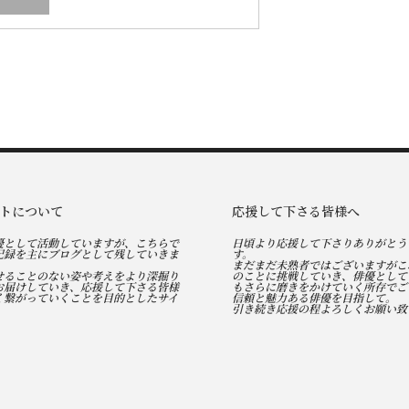
トについて
応援して下さる皆様へ
優として活動していますが、こちらで
日頃より応援して下さりありがとう
記録を主にブログとして残していきま
す。
まだまだ未熟者ではございますがこ
せることのない姿や考えをより深掘り
のことに挑戦していき、俳優として
お届けしていき、応援して下さる皆様
もさらに磨きをかけていく所存でご
く繋がっていくことを目的としたサイ
信頼と魅力ある俳優を目指して。
引き続き応援の程よろしくお願い致