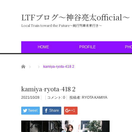
LTFブログ〜神谷亮太official〜
Local Train toward the Future〜鈍行列車未来行き〜
HOME
PROFILE
PH
ホーム
kamiya-ryota-418 2
kamiya-ryota-418 2
2021/10/28
コメント:
0
投稿者:
RYOTA KAMIYA
Tweet
Share
+1