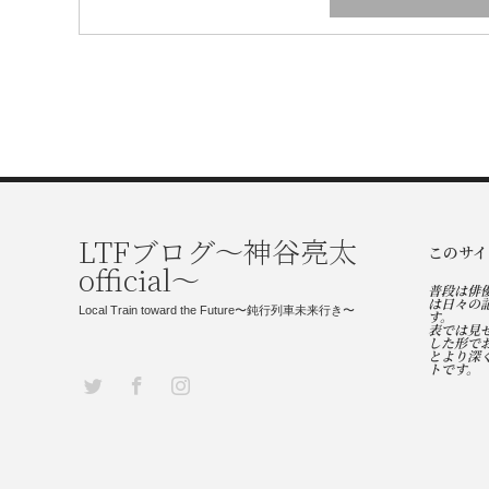
LTFブログ〜神谷亮太
このサイ
official〜
普段は俳
は日々の
Local Train toward the Future〜鈍行列車未来行き〜
す。
表では見
した形で
とより深
トです。
Twitter
Facebook
Instagram