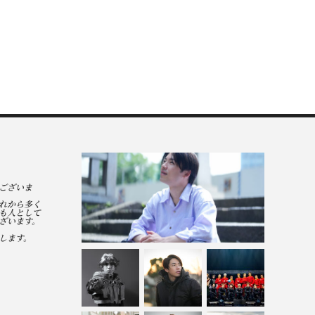
ございま
れから多く
も人として
ざいます。
します。