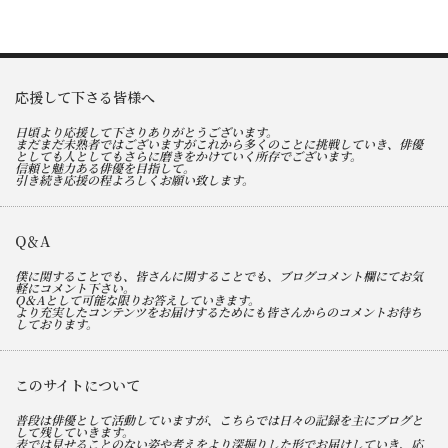
応援して下さる皆様へ
日頃より応援して下さりありがとうございます。
まだまだ未熟者ではございますがこれから多くのことに挑戦していき、俳優
としても人としてもさらに磨きをかけていく所存でございます。
信頼と魅力ある俳優を目指して。
引き続き応援の程よろしくお願い致します。
Q＆A
僕に関することでも、皆さんに関することでも、ブログコメント欄にてお気
軽にコメント下さい。
Q＆Aとして可能な限りお答えしていきます。
より充実したコンテンツをお届けするためにも皆さんからのコメントお待ち
しております。
このサイトについて
普段は俳優として活動していますが、こちらでは日々の記録を主にブログと
して残していきます。
表では見せることのない姿や考えをより深掘りした形でお届けしていき、応