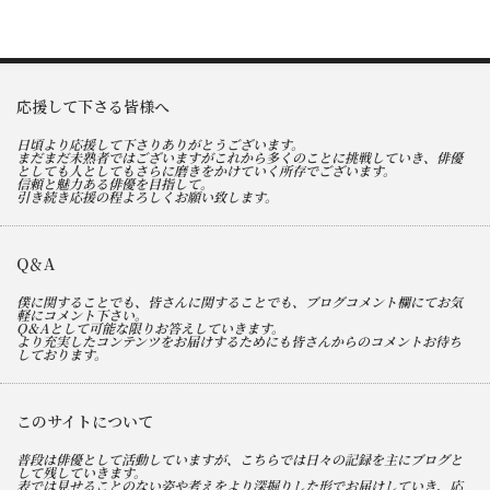
応援して下さる皆様へ
日頃より応援して下さりありがとうございます。
まだまだ未熟者ではございますがこれから多くのことに挑戦していき、俳優
としても人としてもさらに磨きをかけていく所存でございます。
信頼と魅力ある俳優を目指して。
引き続き応援の程よろしくお願い致します。
Q＆A
僕に関することでも、皆さんに関することでも、ブログコメント欄にてお気
軽にコメント下さい。
Q＆Aとして可能な限りお答えしていきます。
より充実したコンテンツをお届けするためにも皆さんからのコメントお待ち
しております。
このサイトについて
普段は俳優として活動していますが、こちらでは日々の記録を主にブログと
して残していきます。
表では見せることのない姿や考えをより深掘りした形でお届けしていき、応