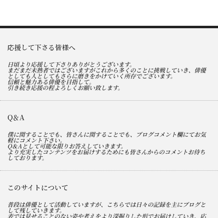
応援して下さる皆様へ
日頃より応援して下さりありがとうございます。
まだまだ未熟者ではございますがこれから多くのことに挑戦していき、俳優
としても人としてもさらに磨きをかけていく所存でございます。
信頼と魅力ある俳優を目指して。
引き続き応援の程よろしくお願い致します。
Q＆A
僕に関することでも、皆さんに関することでも、ブログコメント欄にてお気
軽にコメント下さい。
Q＆Aとして可能な限りお答えしていきます。
より充実したコンテンツをお届けするためにも皆さんからのコメントお待ち
しております。
このサイトについて
普段は俳優として活動していますが、こちらでは日々の記録を主にブログと
して残していきます。
表では見せることのない姿や考えをより深掘りした形でお届けしていき、応