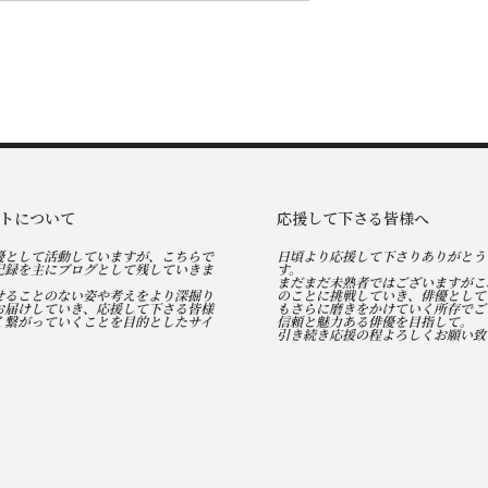
トについて
応援して下さる皆様へ
優として活動していますが、こちらで
日頃より応援して下さりありがとう
記録を主にブログとして残していきま
す。
まだまだ未熟者ではございますがこ
せることのない姿や考えをより深掘り
のことに挑戦していき、俳優として
お届けしていき、応援して下さる皆様
もさらに磨きをかけていく所存でご
く繋がっていくことを目的としたサイ
信頼と魅力ある俳優を目指して。
引き続き応援の程よろしくお願い致