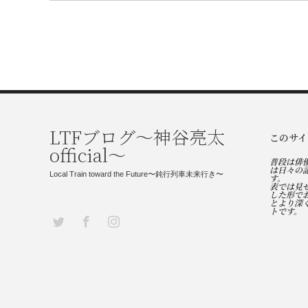
LTFブログ〜神谷亮太
このサイ
official〜
普段は俳
は日々の
Local Train toward the Future〜鈍行列車未来行き〜
す。
表では見
した形で
とより深
トです。
Twitter
Facebook
Instagram