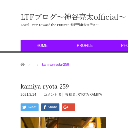
LTFブログ〜神谷亮太official〜
Local Train toward the Future〜鈍行列車未来行き〜
HOME
PROFILE
PH
ホーム
kamiya-ryota-259
kamiya-ryota-259
2021/2/14
コメント:
0
投稿者:
RYOTA KAMIYA
Tweet
Share
+1