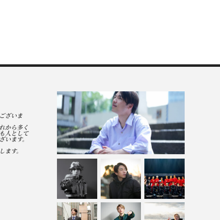
ございま
れから多く
も人として
ざいます。
します。