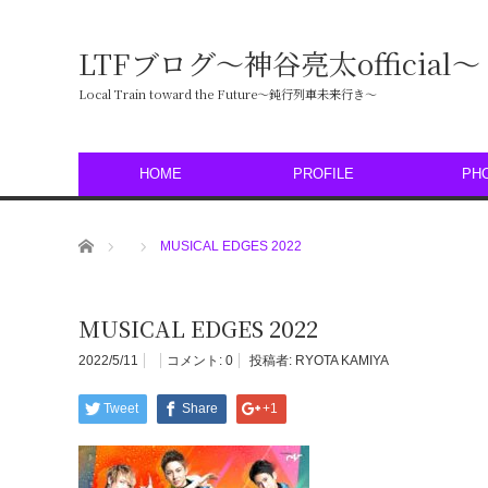
LTFブログ〜神谷亮太official〜
Local Train toward the Future〜鈍行列車未来行き〜
HOME
PROFILE
PH
ホーム
MUSICAL EDGES 2022
MUSICAL EDGES 2022
2022/5/11
コメント:
0
投稿者:
RYOTA KAMIYA
Tweet
Share
+1