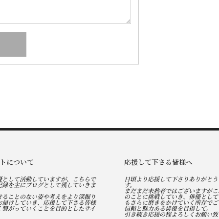
トについて
応援して下さる皆様へ
優として活動していますが、こちらで
日頃より応援して下さりありがとう
記録を主にブログとして残していきま
す。
まだまだ未熟者ではございますがこ
せることのない姿や考えをより深掘り
のことに挑戦していき、俳優として
お届けしていき、応援して下さる皆様
もさらに磨きをかけていく所存でご
く繋がっていくことを目的としたサイ
信頼と魅力ある俳優を目指して。
引き続き応援の程よろしくお願い致