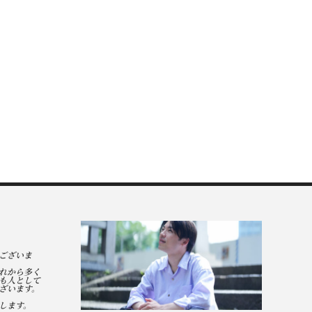
ございま
れから多く
も人として
ざいます。
します。