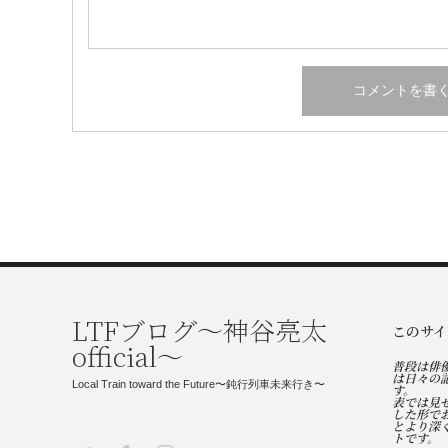
LTFブログ〜神谷亮太
このサイ
official〜
普段は俳
は日々の
Local Train toward the Future〜鈍行列車未来行き〜
す。
表では見
した形で
とより深
トです。