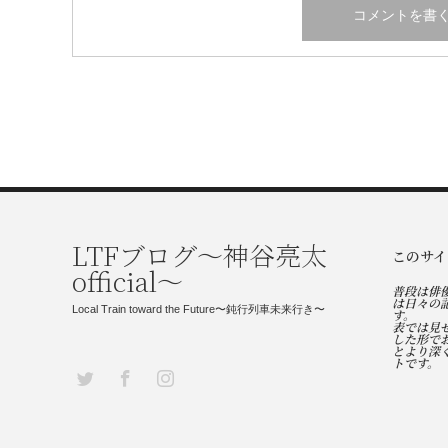
LTFブログ〜神谷亮太
このサイ
official〜
普段は俳
は日々の
Local Train toward the Future〜鈍行列車未来行き〜
す。
表では見
した形で
とより深
トです。
Twitter
Facebook
Instagram