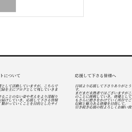
トについて
応援して下さる皆様へ
優として活動していますが、こちらで
日頃より応援して下さりありがとう
記録を主にブログとして残していきま
す。
まだまだ未熟者ではございますがこ
せることのない姿や考えをより深掘り
のことに挑戦していき、俳優として
お届けしていき、応援して下さる皆様
もさらに磨きをかけていく所存でご
く繋がっていくことを目的としたサイ
信頼と魅力ある俳優を目指して。
引き続き応援の程よろしくお願い致