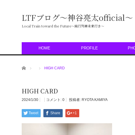
LTFブログ〜神谷亮太official〜
Local Train toward the Future〜鈍行列車未来行き〜
HOME
PROFILE
PH
ホーム
HIGH CARD
HIGH CARD
2024/1/30
コメント:
0
投稿者:
RYOTA KAMIYA
Tweet
Share
+1