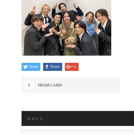
Tweet
Share
+1
HIGH CARD
コメント