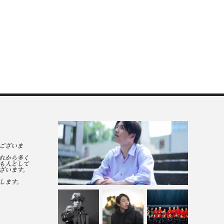
ございま
れから多く
も人として
ざいます。
します。