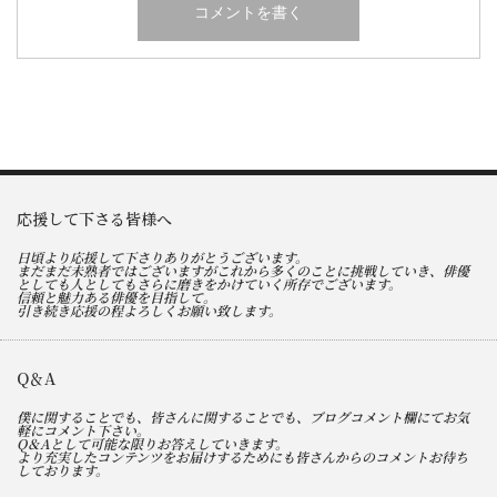
応援して下さる皆様へ
日頃より応援して下さりありがとうございます。
まだまだ未熟者ではございますがこれから多くのことに挑戦していき、俳優
としても人としてもさらに磨きをかけていく所存でございます。
信頼と魅力ある俳優を目指して。
引き続き応援の程よろしくお願い致します。
Q＆A
僕に関することでも、皆さんに関することでも、ブログコメント欄にてお気
軽にコメント下さい。
Q＆Aとして可能な限りお答えしていきます。
より充実したコンテンツをお届けするためにも皆さんからのコメントお待ち
しております。