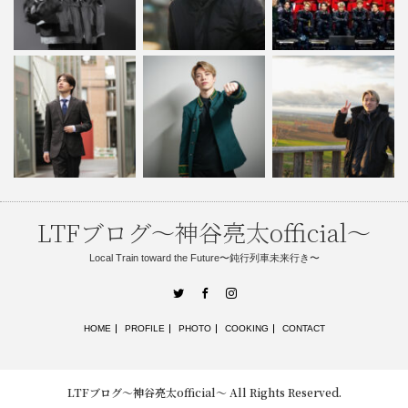
LTFブログ〜神谷亮太official〜
Local Train toward the Future〜鈍行列車未来行き〜
Twitter
Facebook
Instagram
HOME
PROFILE
PHOTO
COOKING
CONTACT
LTFブログ〜神谷亮太official〜
All Rights Reserved.