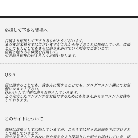
応援して下さる皆様へ
日頃より応援して下さりありがとうございます。
まだまだ未熟者ではございますがこれから多くのことに挑戦していき、俳優
としても人としてもさらに磨きをかけていく所存でございます。
信頼と魅力ある俳優を目指して。
引き続き応援の程よろしくお願い致します。
Q＆A
僕に関することでも、皆さんに関することでも、ブログコメント欄にてお気
軽にコメント下さい。
Q＆Aとして可能な限りお答えしていきます。
より充実したコンテンツをお届けするためにも皆さんからのコメントお待ち
しております。
このサイトについて
普段は俳優として活動していますが、こちらでは日々の記録を主にブログと
して残していきます。
表では見せることのない姿や考えをより深掘りした形でお届けしていき、応