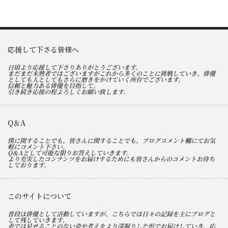
応援して下さる皆様へ
日頃より応援して下さりありがとうございます。
まだまだ未熟者ではございますがこれから多くのことに挑戦していき、俳優
としても人としてもさらに磨きをかけていく所存でございます。
信頼と魅力ある俳優を目指して。
引き続き応援の程よろしくお願い致します。
Q＆A
僕に関することでも、皆さんに関することでも、ブログコメント欄にてお気
軽にコメント下さい。
Q＆Aとして可能な限りお答えしていきます。
より充実したコンテンツをお届けするためにも皆さんからのコメントお待ち
しております。
このサイトについて
普段は俳優として活動していますが、こちらでは日々の記録を主にブログと
して残していきます。
表では見せることのない姿や考えをより深掘りした形でお届けしていき、応