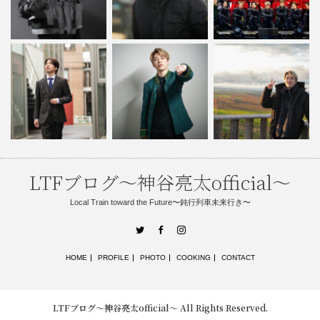
LTFブログ〜神谷亮太official〜
Local Train toward the Future〜鈍行列車未来行き〜
Twitter
Facebook
Instagram
HOME
PROFILE
PHOTO
COOKING
CONTACT
LTFブログ〜神谷亮太official〜
All Rights Reserved.