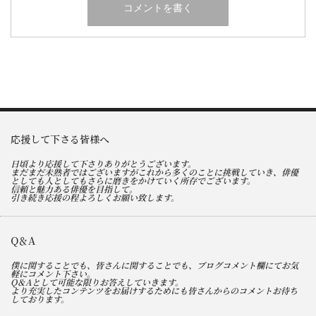
応援して下さる皆様へ
日頃より応援して下さりありがとうございます。
まだまだ未熟者ではございますがこれから多くのことに挑戦していき、俳優
としても人としてもさらに磨きをかけていく所存でございます。
信頼と魅力ある俳優を目指して。
引き続き応援の程よろしくお願い致します。
Q＆A
僕に関することでも、皆さんに関することでも、ブログコメント欄にてお気
軽にコメント下さい。
Q＆Aとして可能な限りお答えしていきます。
より充実したコンテンツをお届けするためにも皆さんからのコメントお待ち
しております。