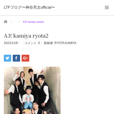
LTFブログ〜神谷亮太official〜
ホーム
A3! kamiya ryota2
A3! kamiya ryota2
2022/12/6
コメント:
0
投稿者:
RYOTA KAMIYA