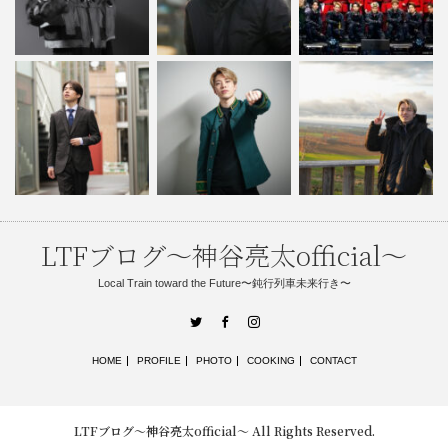
LTFブログ〜神谷亮太official〜
Local Train toward the Future〜鈍行列車未来行き〜
Twitter
Facebook
Instagram
HOME
PROFILE
PHOTO
COOKING
CONTACT
LTFブログ〜神谷亮太official〜
All Rights Reserved.