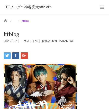
LTFブログ〜神谷亮太official〜
ホーム
ltfblog
ltfblog
2020/10/2
コメント:
0
投稿者:
RYOTA KAMIYA