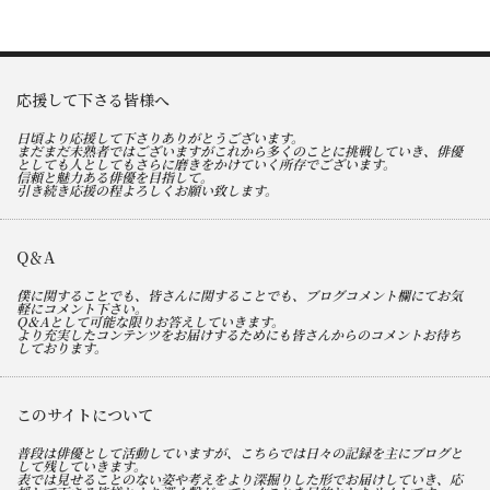
応援して下さる皆様へ
日頃より応援して下さりありがとうございます。
まだまだ未熟者ではございますがこれから多くのことに挑戦していき、俳優
としても人としてもさらに磨きをかけていく所存でございます。
信頼と魅力ある俳優を目指して。
引き続き応援の程よろしくお願い致します。
Q＆A
僕に関することでも、皆さんに関することでも、ブログコメント欄にてお気
軽にコメント下さい。
Q＆Aとして可能な限りお答えしていきます。
より充実したコンテンツをお届けするためにも皆さんからのコメントお待ち
しております。
このサイトについて
普段は俳優として活動していますが、こちらでは日々の記録を主にブログと
して残していきます。
表では見せることのない姿や考えをより深掘りした形でお届けしていき、応