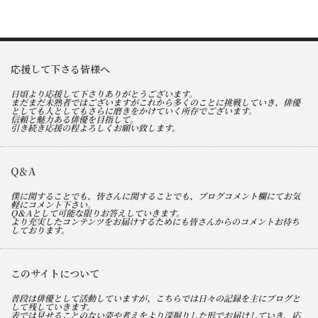
応援して下さる皆様へ
日頃より応援して下さりありがとうございます。
まだまだ未熟者ではございますがこれから多くのことに挑戦していき、俳優
としても人としてもさらに磨きをかけていく所存でございます。
信頼と魅力ある俳優を目指して。
引き続き応援の程よろしくお願い致します。
Q＆A
僕に関することでも、皆さんに関することでも、ブログコメント欄にてお気
軽にコメント下さい。
Q＆Aとして可能な限りお答えしていきます。
より充実したコンテンツをお届けするためにも皆さんからのコメントお待ち
しております。
このサイトについて
普段は俳優として活動していますが、こちらでは日々の記録を主にブログと
して残していきます。
表では見せることのない姿や考えをより深掘りした形でお届けしていき、応