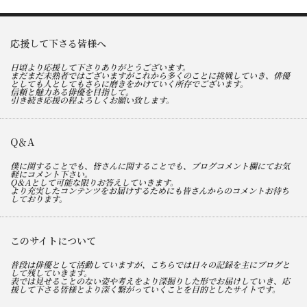
応援して下さる皆様へ
日頃より応援して下さりありがとうございます。
まだまだ未熟者ではございますがこれから多くのことに挑戦していき、俳優
としても人としてもさらに磨きをかけていく所存でございます。
信頼と魅力ある俳優を目指して。
引き続き応援の程よろしくお願い致します。
Q＆A
僕に関することでも、皆さんに関することでも、ブログコメント欄にてお気
軽にコメント下さい。
Q＆Aとして可能な限りお答えしていきます。
より充実したコンテンツをお届けするためにも皆さんからのコメントお待ち
しております。
このサイトについて
普段は俳優として活動していますが、こちらでは日々の記録を主にブログと
して残していきます。
表では見せることのない姿や考えをより深掘りした形でお届けしていき、応
援して下さる皆様とより深く繋がっていくことを目的としたサイトです。