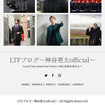
LTFブログ〜神谷亮太official〜
Local Train toward the Future〜鈍行列車未来行き〜
Twitter
Facebook
Instagram
HOME
PROFILE
PHOTO
COOKING
CONTACT
LTFブログ〜神谷亮太official〜
All Rights Reserved.