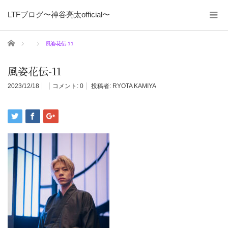
LTFブログ〜神谷亮太official〜
ホーム
風姿花伝-11
風姿花伝-11
2023/12/18
コメント:
0
投稿者:
RYOTA KAMIYA