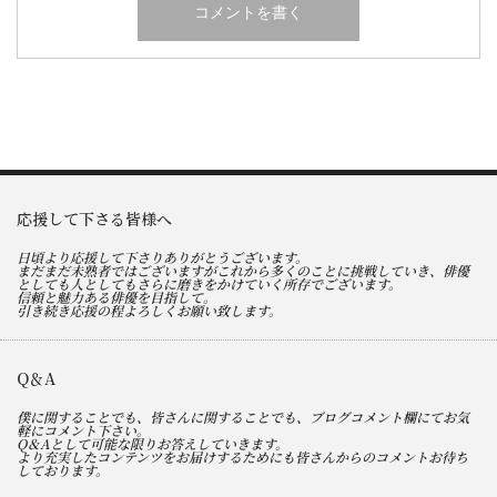
応援して下さる皆様へ
日頃より応援して下さりありがとうございます。
まだまだ未熟者ではございますがこれから多くのことに挑戦していき、俳優
としても人としてもさらに磨きをかけていく所存でございます。
信頼と魅力ある俳優を目指して。
引き続き応援の程よろしくお願い致します。
Q＆A
僕に関することでも、皆さんに関することでも、ブログコメント欄にてお気
軽にコメント下さい。
Q＆Aとして可能な限りお答えしていきます。
より充実したコンテンツをお届けするためにも皆さんからのコメントお待ち
しております。