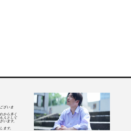
ございま
れから多く
も人として
ざいます。
します。