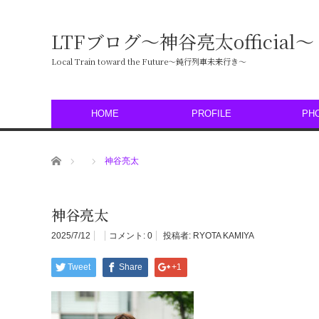
LTFブログ〜神谷亮太official〜
Local Train toward the Future〜鈍行列車未来行き〜
HOME
PROFILE
PH
ホーム
神谷亮太
神谷亮太
2025/7/12
コメント:
0
投稿者:
RYOTA KAMIYA
Tweet
Share
+1