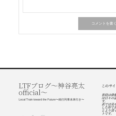
LTFブログ〜神谷亮太
このサイ
official〜
普段は俳
は日々の
Local Train toward the Future〜鈍行列車未来行き〜
す。
表では見
した形で
とより深
トです。