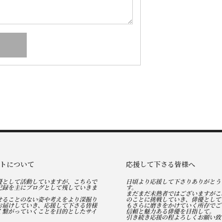
トについて
応援して下さる皆様へ
優として活動していますが、こちらで
日頃より応援して下さりありがとう
記録を主にブログとして残していきま
す。
まだまだ未熟者ではございますがこ
せることのない姿や考えをより深掘り
のことに挑戦していき、俳優として
お届けしていき、応援して下さる皆様
もさらに磨きをかけていく所存でご
く繋がっていくことを目的としたサイ
信頼と魅力ある俳優を目指して。
引き続き応援の程よろしくお願い致