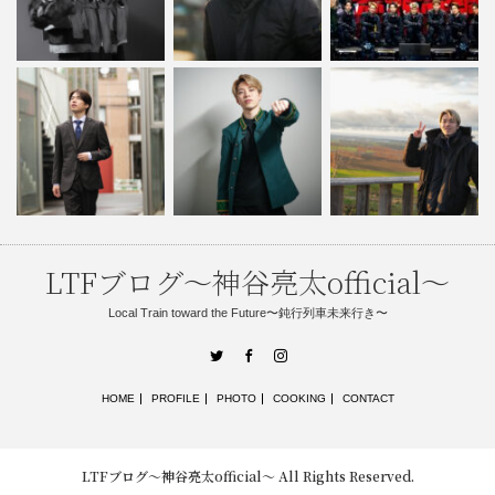
LTFブログ〜神谷亮太official〜
Local Train toward the Future〜鈍行列車未来行き〜
Twitter
Facebook
Instagram
HOME
PROFILE
PHOTO
COOKING
CONTACT
LTFブログ〜神谷亮太official〜
All Rights Reserved.